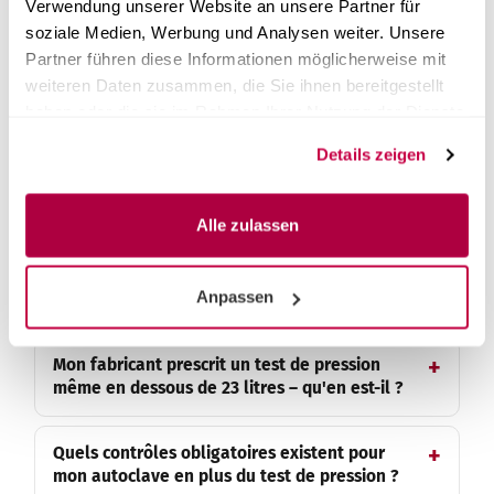
Verwendung unserer Website an unsere Partner für
d'isolation des instruments chirurgicaux HF ?
soziale Medien, Werbung und Analysen weiter. Unsere
Partner führen diese Informationen möglicherweise mit
Qui est autorisé à effectuer le test de
weiteren Daten zusammen, die Sie ihnen bereitgestellt
pression hydraulique ?
haben oder die sie im Rahmen Ihrer Nutzung der Dienste
gesammelt haben.
Details zeigen
Que se passe-t-il si je manque le test de
pression pour un appareil de plus de 23 litres
?
Alle zulassen
Le test de pression hydraulique s'applique-t-
Anpassen
il aussi en Autriche et en Suisse ?
Mon fabricant prescrit un test de pression
même en dessous de 23 litres – qu'en est-il ?
Quels contrôles obligatoires existent pour
mon autoclave en plus du test de pression ?