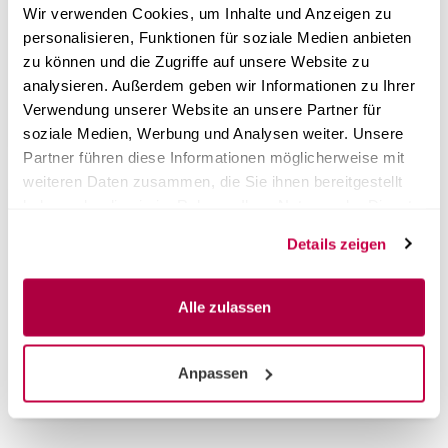
Size (L x W x H): 310 x 190 x 130 mm
Wir verwenden Cookies, um Inhalte und Anzeigen zu
personalisieren, Funktionen für soziale Medien anbieten
zu können und die Zugriffe auf unsere Website zu
Certificates
analysieren. Außerdem geben wir Informationen zu Ihrer
Verwendung unserer Website an unsere Partner für
soziale Medien, Werbung und Analysen weiter. Unsere
Partner führen diese Informationen möglicherweise mit
weiteren Daten zusammen, die Sie ihnen bereitgestellt
haben oder die sie im Rahmen Ihrer Nutzung der Dienste
Customer reviews
gesammelt haben.
Details zeigen
Sturdy dental container, non-slip seal, plenty of
Alle zulassen
room – instruments stay sterile and secure.
Gast,
06/09/2026
Anpassen
You must be logged in to submit a review.
Login