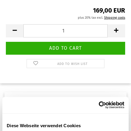
169,00 EUR
plus 20% tax excl.
Shipping costs
ADD TO WISH LIST
Description
Aluminium sterilization container for safe sterilization and
Diese Webseite verwendet Cookies
storage.