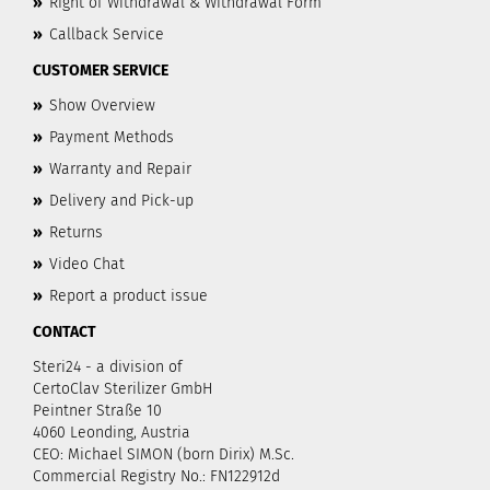
»
Right of Withdrawal & Withdrawal Form
»
Callback Service
CUSTOMER SERVICE
»
Show Overview
»
Payment Methods
»
Warranty and Repair
»
Delivery and Pick-up
»
Returns
»
Video Chat
»
Report a product issue
CONTACT
Steri24 - a division of
CertoClav Sterilizer GmbH
Peintner Straße 10
4060 Leonding, Austria
CEO: Michael SIMON (born Dirix) M.Sc.
Commercial Registry No.: FN122912d