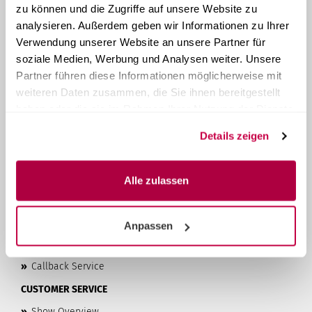
ABOUT STERI24
zu können und die Zugriffe auf unsere Website zu
analysieren. Außerdem geben wir Informationen zu Ihrer
Steri24
is your provider of system solutions for instrument
Verwendung unserer Website an unsere Partner für
reprocessing. As a family-run company from Austria, we
have been manufacturing and selling compact tabletop
soziale Medien, Werbung und Analysen weiter. Unsere
autoclaves
since 1957
. With over 60 years of experience, we
Partner führen diese Informationen möglicherweise mit
offer our customers high-quality products and the best
weiteren Daten zusammen, die Sie ihnen bereitgestellt
possible customer service at affordable prices.
haben oder die sie im Rahmen Ihrer Nutzung der Dienste
LEARN MORE...
gesammelt haben.
Details zeigen
»
Privacy Policy
»
Terms & Conditions
Alle zulassen
»
Imprint
»
Contact & About Us
Anpassen
»
Shipping & Payment Terms
»
Right of Withdrawal & Withdrawal Form
»
Callback Service
CUSTOMER SERVICE
»
Show Overview