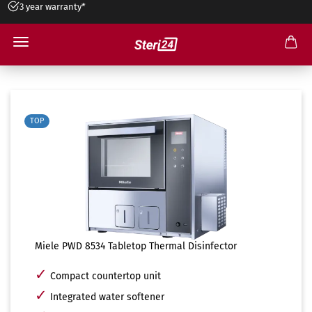
3 year warranty*
Miele tabletop appliance
TOP
Miele PWD 8534 Tabletop Thermal Disinfector
✓
Compact countertop unit
✓
Integrated water softener