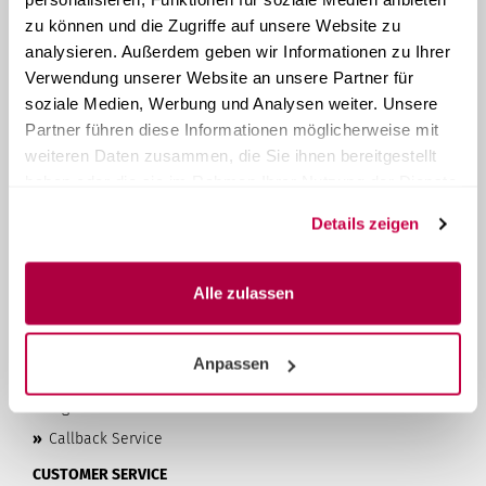
zu können und die Zugriffe auf unsere Website zu
ABOUT STERI24
analysieren. Außerdem geben wir Informationen zu Ihrer
Steri24
is your provider of system solutions for instrument
Verwendung unserer Website an unsere Partner für
reprocessing. As a family-run company from Austria, we
soziale Medien, Werbung und Analysen weiter. Unsere
have been manufacturing and selling compact tabletop
Partner führen diese Informationen möglicherweise mit
autoclaves
since 1957
. With over 60 years of experience, we
weiteren Daten zusammen, die Sie ihnen bereitgestellt
offer our customers high-quality products and the best
possible customer service at affordable prices.
haben oder die sie im Rahmen Ihrer Nutzung der Dienste
gesammelt haben.
LEARN MORE...
Details zeigen
»
Privacy Policy
»
Terms & Conditions
Alle zulassen
»
Imprint
»
Contact & About Us
Anpassen
»
Shipping & Payment Terms
»
Right of Withdrawal & Withdrawal Form
»
Callback Service
CUSTOMER SERVICE