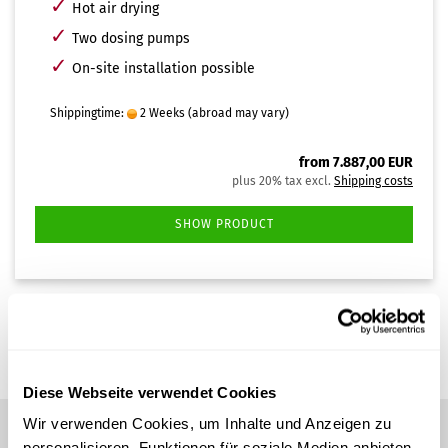
✓
Hot air drying
✓
Two dosing pumps
✓
On-site installation possible
Shippingtime:
2 Weeks
(abroad may vary)
from 7.887,00 EUR
plus 20% tax excl.
Shipping costs
SHOW PRODUCT
1
to
1
(from a total of
1
)
Diese Webseite verwendet Cookies
Wir verwenden Cookies, um Inhalte und Anzeigen zu
personalisieren, Funktionen für soziale Medien anbieten