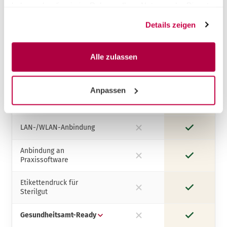
haben oder die sie im Rahmen Ihrer Nutzung der Dienste
Funktion / Vorteil
gesammelt haben.
Details zeigen
Pro
Premium
SteriTrace® – papierlose
Alle zulassen
RKI-Doku
nein
ja
Digitale
Anpassen
Chargenfreigabe
nein
ja
(Touch)
LAN-/WLAN-Anbindung
nein
ja
Anbindung an
Praxissoftware
nein
ja
Etikettendruck für
Sterilgut
nein
ja
Gesundheitsamt-Ready
nein
ja