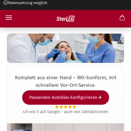
Ratenzahlung möglich
+49 545 26 34 99 30
Autoklav für Zahnarztpraxen
Komplett aus einer Hand – RKI-konform, mit
schnellem Vor-Ort-Service.
Passenden Autoklav konfigurieren
4,9 von 5 auf Google – auch von Zahnärzt:innen