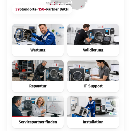
39
Standorte ·
150+
Partner DACH
Wartung
Validierung
Reparatur
IT-Support
Servicepartner finden
Installation