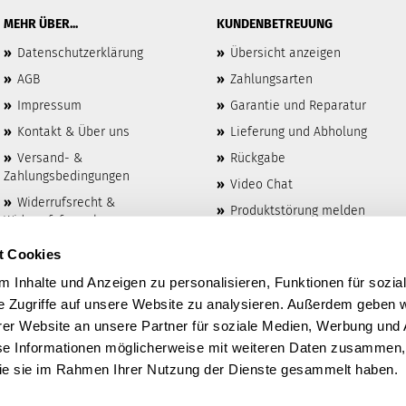
MEHR ÜBER...
KUNDENBETREUUNG
»
Datenschutzerklärung
»
Übersicht anzeigen
»
AGB
»
Zahlungsarten
»
Impressum
»
Garantie und Reparatur
»
Kontakt & Über uns
»
Lieferung und Abholung
»
Versand- &
»
Rückgabe
Zahlungsbedingungen
»
Video Chat
»
Widerrufsrecht &
»
Produktstörung melden
Widerrufsformular
»
Rückruf-Service
t Cookies
»
Leasingrechner
 Inhalte und Anzeigen zu personalisieren, Funktionen für sozia
e Zugriffe auf unsere Website zu analysieren. Außerdem geben w
er Website an unsere Partner für soziale Medien, Werbung und 
se Informationen möglicherweise mit weiteren Daten zusammen, 
 die sie im Rahmen Ihrer Nutzung der Dienste gesammelt haben.
Webshop erstellen
mit Gambio.de © 2026