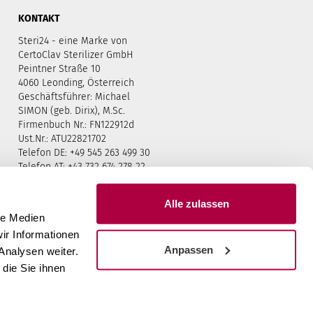
KONTAKT
Steri24 - eine Marke von
CertoClav Sterilizer GmbH
Peintner Straße 10
4060 Leonding, Österreich
Geschäftsführer: Michael
SIMON (geb. Dirix), M.Sc.
Firmenbuch Nr.: FN122912d
Ust.Nr.: ATU22821702
Telefon DE: +49 545 263 499 30
Telefon AT: +43 732 674 278 22
Notrufnummer: +49 545 263 499
31
Alle zulassen
Email: support [at]
le Medien
certoclav.com
ir Informationen
Anpassen
Analysen weiter.
die Sie ihnen