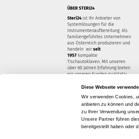
ÜBER STERI24
Steri24
ist Ihr Anbieter von
Systemlösungen für die
Instrumentenaufbereitung. Als
familiengeführtes Unternehmen
aus Österreich produzieren und
handeln wir
seit
1957
kompakte
Tischautoklaven. Mit unseren
über 60 Jahren Erfahrung bieten
wir unseren Kunden qualitativ
hochwertige Produkte und
bestmöglichen Kundenservice,
Diese Webseite verwende
zu wirtschaftlichen Preisen.
Wir verwenden Cookies, um
anbieten zu können und di
zu Ihrer Verwendung unser
Unsere Partner führen die
bereitgestellt haben oder