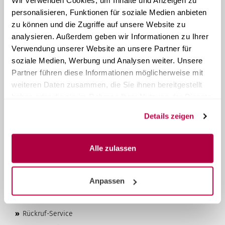
Wir verwenden Cookies, um Inhalte und Anzeigen zu
personalisieren, Funktionen für soziale Medien anbieten
ÜBER STERI24
zu können und die Zugriffe auf unsere Website zu
Steri24
ist Ihr Anbieter von Systemlösungen für die
analysieren. Außerdem geben wir Informationen zu Ihrer
Instrumentenaufbereitung. Als familiengeführtes
Verwendung unserer Website an unsere Partner für
Unternehmen aus Österreich produzieren und handeln wir
soziale Medien, Werbung und Analysen weiter. Unsere
seit 1957
kompakte Tischautoklaven. Mit unseren über 60
Partner führen diese Informationen möglicherweise mit
Jahren Erfahrung bieten wir unseren Kunden qualitativ
hochwertige Produkte und bestmöglichen Kundenservice, zu
weiteren Daten zusammen, die Sie ihnen bereitgestellt
wirtschaftlichen Preisen.
haben oder die sie im Rahmen Ihrer Nutzung der Dienste
gesammelt haben.
MEHR ÜBER...
Details zeigen
»
Datenschutzerklärung
»
AGB
Alle zulassen
»
Impressum
»
Kontakt & Über uns
Anpassen
»
Versand- & Zahlungsbedingungen
»
Widerrufsrecht & Widerrufsformular
»
Rückruf-Service