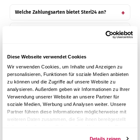
Welche Zahlungsarten bietet Steri24 an?
Kann ich auf Rechnung bzw. per
Banueberweisung bezahlen?
Ist eine Ratenzahlung bzw. Finanzierung
Diese Webseite verwendet Cookies
moeglich und wie waehle ich sie aus?
Wir verwenden Cookies, um Inhalte und Anzeigen zu
personalisieren, Funktionen für soziale Medien anbieten
Ist Leasing fuer einen Autoklaven moeglich
zu können und die Zugriffe auf unsere Website zu
und wie erhalte ich ein Angebot?
analysieren. Außerdem geben wir Informationen zu Ihrer
Verwendung unserer Website an unsere Partner für
soziale Medien, Werbung und Analysen weiter. Unsere
Kann ich mit USt-IdNr. bzw. Steuernummer
Partner führen diese Informationen möglicherweise mit
netto ohne MwSt. bestellen?
weiteren Daten zusammen, die Sie ihnen bereitgestellt
haben oder die sie im Rahmen Ihrer Nutzung der Dienste
Warum wird mir Klarna beim Checkout nicht
gesammelt haben.
angezeigt?
Details zeigen