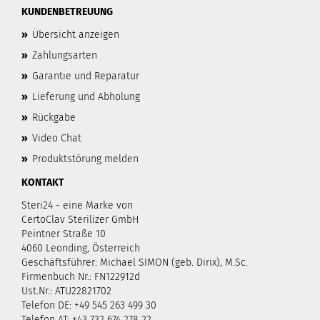
KUNDENBETREUUNG
»
Übersicht anzeigen
»
Zahlungsarten
»
Garantie und Reparatur
»
Lieferung und Abholung
»
Rückgabe
»
Video Chat
»
Produktstörung melden
KONTAKT
Steri24 - eine Marke von
CertoClav Sterilizer GmbH
Peintner Straße 10
4060 Leonding, Österreich
Geschäftsführer: Michael SIMON (geb. Dirix), M.Sc.
Firmenbuch Nr.: FN122912d
Ust.Nr.: ATU22821702
Telefon DE: +49 545 263 499 30
Telefon AT: +43 732 674 278 22