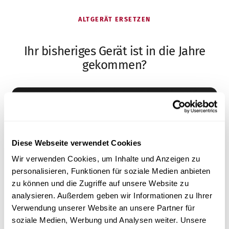
ALTGERÄT ERSETZEN
Ihr bisheriges Gerät ist in die Jahre
gekommen?
Viele HNO-Praxen kommen zu uns, weil sie ein
älteres Gerät ersetzen – und dabei nicht auf
Leistung verzichten, aber Service und Preis
Diese Webseite verwendet Cookies
verbessern wollen.
Wir verwenden Cookies, um Inhalte und Anzeigen zu
Umstieg beraten lassen
personalisieren, Funktionen für soziale Medien anbieten
zu können und die Zugriffe auf unsere Website zu
analysieren. Außerdem geben wir Informationen zu Ihrer
Gleiche Premium-Leistung, fairer Preis
Verwendung unserer Website an unsere Partner für
Schnellerer Vor-Ort-Service in ganz DACH
soziale Medien, Werbung und Analysen weiter. Unsere
Rücknahme & fachgerechte Entsorgung des