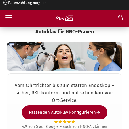
Ratenzahlung möglich
+49 545 26 34 99 30
Autoklav für HNO-Praxen
Vom Ohrtrichter bis zum starren Endoskop –
sicher, RKI-konform und mit schnellem Vor-
Ort-Service.
Passenden Autoklav konfigurieren
4,9 von 5 auf Google – auch von HNO-Ärzt:innen