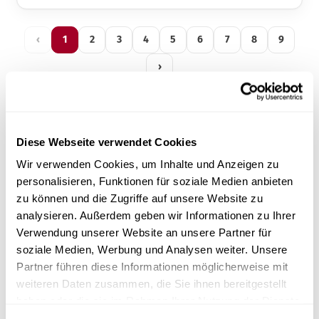
‹
1
2
3
4
5
6
7
8
9
›
Diese Webseite verwendet Cookies
Wir verwenden Cookies, um Inhalte und Anzeigen zu
Bereit für Ihren Klasse B
personalisieren, Funktionen für soziale Medien anbieten
Autoklav?
zu können und die Zugriffe auf unsere Website zu
Finden Sie in 2 Minuten das passende Modell –
analysieren. Außerdem geben wir Informationen zu Ihrer
oder lassen Sie sich persönlich beraten.
Verwendung unserer Website an unsere Partner für
soziale Medien, Werbung und Analysen weiter. Unsere
Partner führen diese Informationen möglicherweise mit
Autoklav konfigurieren
weiteren Daten zusammen, die Sie ihnen bereitgestellt
haben oder die sie im Rahmen Ihrer Nutzung der Dienste
Telefonische Beratung
gesammelt haben.