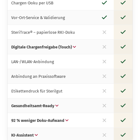
Chargen-Doku per USB
ja
ja
Vor-Ort-Service & Validierung
ja
ja
SteriTrace® – papierlose RKI-Doku
nein
ja
Digitale Chargenfreigabe (Touch)
nein
ja
LAN-/WLAN-Anbindung
nein
ja
Anbindung an Praxissoftware
nein
ja
Etikettendruck für Sterilgut
nein
ja
Gesundheitsamt-Ready
nein
ja
92 % weniger Doku-Aufwand
nein
ja
KI-Assistent
nein
ja