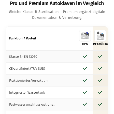
Pro und Premium Autoklaven im Vergleich
Gleiche Klasse-B-Sterilisation – Premium ergänzt digitale
Dokumentation & Vernetzung.
Funktion / Vorteil
Pro
Premium
Klasse B · EN 13060
ja
ja
CE-zertifiziert (TÜV SÜD)
ja
ja
Fraktioniertes Vorvakuum
ja
ja
Integrierter Wassertank
ja
ja
Festwasseranschluss optional
ja
ja