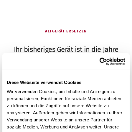
ALTGERÄT ERSETZEN
Ihr bisheriges Gerät ist in die Jahre
gekommen?
Die meisten Praxen kommen zu uns, weil sie ein
Diese Webseite verwendet Cookies
älteres Premium-Gerät ersetzen – und dabei nicht
Wir verwenden Cookies, um Inhalte und Anzeigen zu
auf Leistung verzichten, aber Service und Preis
personalisieren, Funktionen für soziale Medien anbieten
verbessern wollen.
zu können und die Zugriffe auf unsere Website zu
analysieren. Außerdem geben wir Informationen zu Ihrer
Umstieg beraten lassen
Verwendung unserer Website an unsere Partner für
soziale Medien, Werbung und Analysen weiter. Unsere