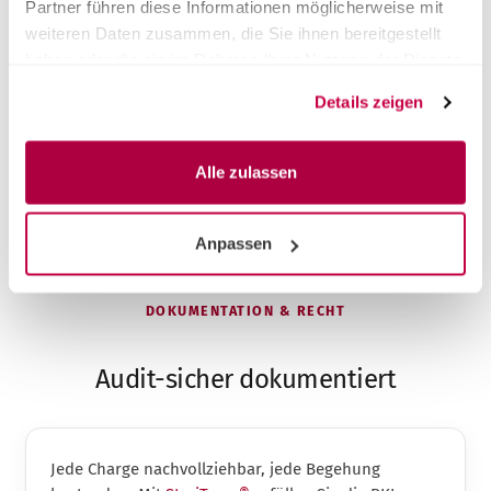
Partner führen diese Informationen möglicherweise mit
Gleiche Premium-Leistung, fairer Preis
weiteren Daten zusammen, die Sie ihnen bereitgestellt
Schnellerer Vor-Ort-Service in ganz DACH
haben oder die sie im Rahmen Ihrer Nutzung der Dienste
Rücknahme & fachgerechte Entsorgung des
Altgeräts
gesammelt haben.
Details zeigen
Installation & Einweisung inklusive
Alle zulassen
Anpassen
DOKUMENTATION & RECHT
Audit-sicher dokumentiert
Jede Charge nachvollziehbar, jede Begehung