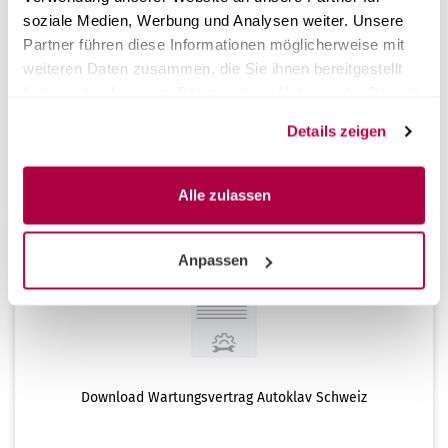
soziale Medien, Werbung und Analysen weiter. Unsere
Partner führen diese Informationen möglicherweise mit
weiteren Daten zusammen, die Sie ihnen bereitgestellt
Download Wartungsvertrag Autoklav Deutschland
haben oder die sie im Rahmen Ihrer Nutzung der Dienste
gesammelt haben.
Details zeigen
0,00 EUR
Alle zulassen
Anpassen
Download Wartungsvertrag Autoklav Schweiz