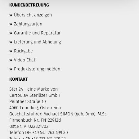
KUNDENBETREUUNG
»
Übersicht anzeigen
»
Zahlungsarten
»
Garantie und Reparatur
»
Lieferung und Abholung
»
Rückgabe
»
Video Chat
»
Produktstörung melden
KONTAKT
Steri24 - eine Marke von
CertoClav Sterilizer GmbH
Peintner Straße 10
4060 Leonding, Österreich
Geschäftsführer: Michael SIMON (geb. Dirix), M.Sc.
Firmenbuch Nr.: FN122912d
Ust.Nr.: ATU22821702
Telefon DE: +49 545 263 499 30
Telefon AT: +43 732 674 278 22