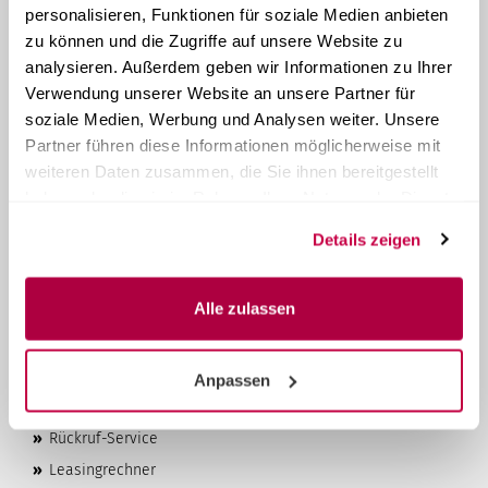
ÜBER STERI24
personalisieren, Funktionen für soziale Medien anbieten
zu können und die Zugriffe auf unsere Website zu
Steri24
ist Ihr Anbieter von Systemlösungen für die
analysieren. Außerdem geben wir Informationen zu Ihrer
Instrumentenaufbereitung. Als familiengeführtes
Unternehmen aus Österreich produzieren und handeln wir
Verwendung unserer Website an unsere Partner für
seit 1957
kompakte Tischautoklaven. Mit unseren über 60
soziale Medien, Werbung und Analysen weiter. Unsere
Jahren Erfahrung bieten wir unseren Kunden qualitativ
Partner führen diese Informationen möglicherweise mit
hochwertige Produkte und bestmöglichen Kundenservice, zu
weiteren Daten zusammen, die Sie ihnen bereitgestellt
wirtschaftlichen Preisen.
haben oder die sie im Rahmen Ihrer Nutzung der Dienste
MEHR ÜBER...
gesammelt haben.
Details zeigen
»
Datenschutzerklärung
»
AGB
Alle zulassen
»
Impressum
»
Kontakt & Über uns
»
Versand- & Zahlungsbedingungen
Anpassen
»
Widerrufsrecht & Widerrufsformular
»
Rückruf-Service
»
Leasingrechner