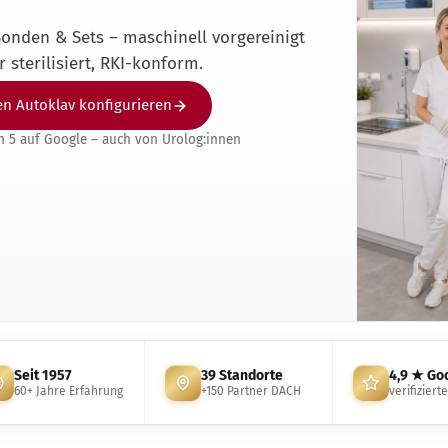
onden & Sets – maschinell vorgereinigt
lgemeine Praxis
 sterilisiert, RKI-konform.
genklinik
auty & Nails
n Autoklav konfigurieren
rmatologie
n 5 auf Google – auch von Urolog:innen
ßpflege Praxis
naekologie
arklinik
NO
eferorthopädie
diküre Praxis
astische Chirurgie
dologische Praxis
ttoo & Piercing
Seit 1957
39 Standorte
4,9 ★ Go
rarztpraxis
60+ Jahre Erfahrung
+150 Partner DACH
verifiziert
ologie
hnarztpraxis