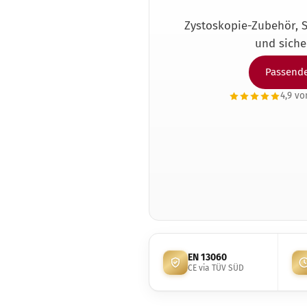
Zystoskopie-Zubehör, S
Infos zur Validierung
Al
und sicher
Infos zur Garantie
Au
Instrumentenaufbereitung
Be
Passende
nach RKI
De
4,9 vo
Kostenloser Audit-Check
Fu
Test & Indikatoren
Gy
Ultraschallreiniger Auswahl
Ha
H
Ki
Pe
Pl
Po
Ta
EN 13060
Tie
CE via TÜV SÜD
Ur
Za