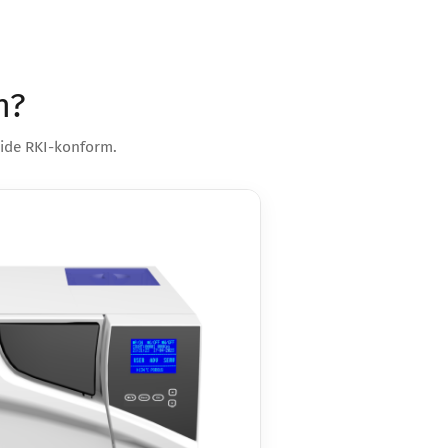
n?
eide RKI-konform.