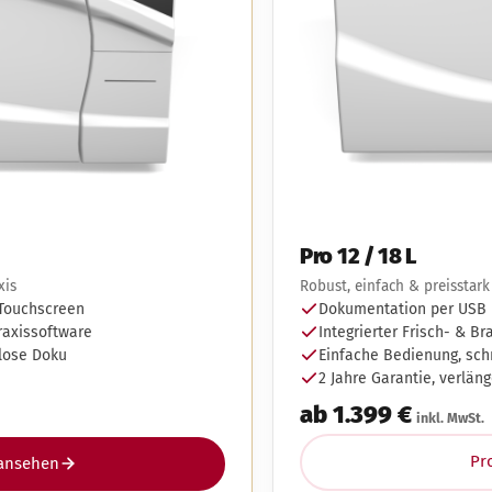
Pro 12 / 18 L
xis
Robust, einfach & preisstark
 Touchscreen
Dokumentation per USB
axissoftware
Integrierter Frisch- & B
rlose Doku
Einfache Bedienung, sch
2 Jahre Garantie, verläng
ab 1.399 €
inkl. MwSt.
Pr
ansehen