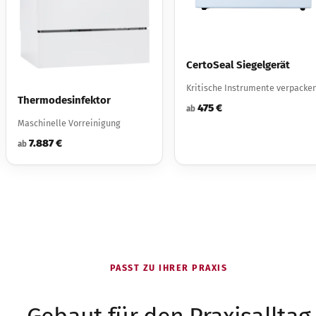
CertoSeal Siegelgerät
Kritische Instrumente verpacke
Thermodesinfektor
475 €
ab
Maschinelle Vorreinigung
7.887 €
ab
PASST ZU IHRER PRAXIS