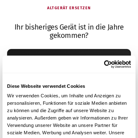
ALTGERÄT ERSETZEN
Ihr bisheriges Gerät ist in die Jahre
gekommen?
Viele Hausarztpraxen kommen zu uns, weil ihr
Autoklav in die Jahre gekommen ist – und sie ein
zuverlässiges, faires Gerät mit gutem Service
suchen.
Diese Webseite verwendet Cookies
Wir verwenden Cookies, um Inhalte und Anzeigen zu
Umstieg beraten lassen
personalisieren, Funktionen für soziale Medien anbieten
zu können und die Zugriffe auf unsere Website zu
Faire Preise – auch in Raten zahlbar
analysieren. Außerdem geben wir Informationen zu Ihrer
Schnellerer Vor-Ort-Service in ganz DACH
Verwendung unserer Website an unsere Partner für
Rücknahme & fachgerechte Entsorgung des
soziale Medien, Werbung und Analysen weiter. Unsere
Altgeräts