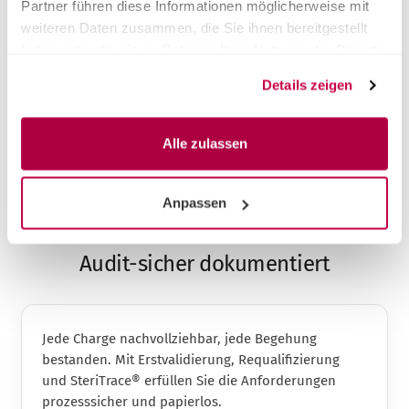
Partner führen diese Informationen möglicherweise mit
Altgeräts
weiteren Daten zusammen, die Sie ihnen bereitgestellt
Installation & Einweisung inklusive
haben oder die sie im Rahmen Ihrer Nutzung der Dienste
gesammelt haben.
Details zeigen
Alle zulassen
Anpassen
DOKUMENTATION & RECHT
Audit-sicher dokumentiert
Jede Charge nachvollziehbar, jede Begehung
bestanden. Mit Erstvalidierung, Requalifizierung
und SteriTrace® erfüllen Sie die Anforderungen
prozesssicher und papierlos.