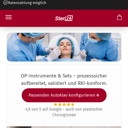
Ratenzahlung möglich
+49 545 26 34 99 30
Autoklav für Plastische Chirurgie
OP-Instrumente & Sets – prozesssicher
aufbereitet, validiert und RKI-konform.
Passenden Autoklav konfigurieren
4,9 von 5 auf Google – auch von plastischen
Chirurg:innen