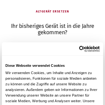
ALTGERÄT ERSETZEN
Ihr bisheriges Gerät ist in die Jahre
gekommen?
Die meisten Praxen kommen zu uns, weil sie ein
älteres Premium-Gerät ersetzen – und dabei nicht
auf Leistung verzichten, aber Service und Preis
Diese Webseite verwendet Cookies
verbessern wollen.
Wir verwenden Cookies, um Inhalte und Anzeigen zu
personalisieren, Funktionen für soziale Medien anbieten
Umstieg beraten lassen
zu können und die Zugriffe auf unsere Website zu
analysieren. Außerdem geben wir Informationen zu Ihrer
Gleiche Premium-Leistung, fairer Preis
Verwendung unserer Website an unsere Partner für
Schnellerer Vor-Ort-Service in ganz DACH
soziale Medien, Werbung und Analysen weiter. Unsere
Rücknahme & fachgerechte Entsorgung des