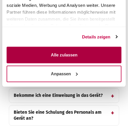
soziale Medien, Werbung und Analysen weiter. Unsere
Wo schließe ich den Abwasserschlauch an?
Partner führen diese Informationen möglicherweise mit
weiteren Daten zusammen, die Sie ihnen bereitgestellt
haben oder die sie im Rahmen Ihrer Nutzung der Dienste
Wie lautet der Code für die Inbetriebnahme
gesammelt haben.
des Autoklaven?
Details zeigen
Gibt es Videos oder Anleitungen zur
Alle zulassen
Inbetriebnahme?
Können Sie mir die Einweisungsunterlagen
Anpassen
und Anleitungen zusenden?
Bekomme ich eine Einweisung in das Gerät?
Bieten Sie eine Schulung des Personals am
Gerät an?