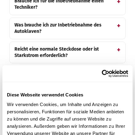
Brauche ich für die Inbetriebnahme einen
Techniker?
Was brauche ich zur Inbetriebnahme des
Autoklaven?
Reicht eine normale Steckdose oder ist
Starkstrom erforderlich?
Benötigt der Autoklav einen festen
Wasseranschluss?
Diese Webseite verwendet Cookies
Welches Wasser muss ich zur Inbetriebnahme
einfüllen?
Wir verwenden Cookies, um Inhalte und Anzeigen zu
personalisieren, Funktionen für soziale Medien anbieten
zu können und die Zugriffe auf unsere Website zu
Wo finde ich beim gelieferten Autoklaven
analysieren. Außerdem geben wir Informationen zu Ihrer
das Stromkabel?
Verwendung unserer Website an unsere Partner für