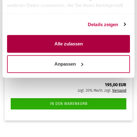
weiteren Daten zusammen, die Sie ihnen bereitgestellt
haben oder die sie im Rahmen Ihrer Nutzung der Dienste
gesammelt haben.
Details zeigen
Korb mit Halterung für 8 Handstücke
Alle zulassen
Waschkorb mit Halterung für 8 Handstücke – sichere
Fixierung.
Anpassen
Lieferzeit:
ca. 3-4 Tage
(Ausland abweichend)
195,00 EUR
zzgl. 20% MwSt. zzgl.
Versand
IN DEN WARENKORB