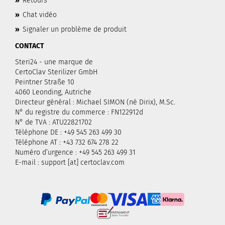
»
Retours
»
Chat vidéo
»
Signaler un problème de produit
CONTACT
Steri24 - une marque de
CertoClav Sterilizer GmbH
Peintner Straße 10
4060 Leonding, Autriche
Directeur général : Michael SIMON (né Dirix), M.Sc.
N° du registre du commerce : FN122912d
N° de TVA : ATU22821702
Téléphone DE : +49 545 263 499 30
Téléphone AT : +43 732 674 278 22
Numéro d’urgence : +49 545 263 499 31
E-mail : support [at] certoclav.com