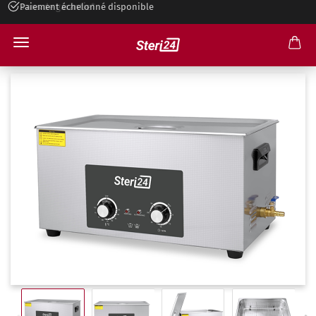
Paiement échelonné disponible
Steri24 Nettoyeur à ultrasons 22 L