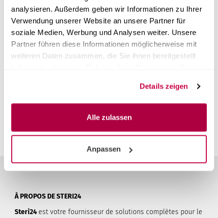
analysieren. Außerdem geben wir Informationen zu Ihrer
Verwendung unserer Website an unsere Partner für
soziale Medien, Werbung und Analysen weiter. Unsere
Partner führen diese Informationen möglicherweise mit
weiteren Daten zusammen, die Sie ihnen bereitgestellt
Témoignages de clients
haben oder die sie im Rahmen Ihrer Nutzung der Dienste
Malheureusement, il n'y a pas encore d'évaluation. Soyez
gesammelt haben.
le premier à donner votre avis sur ce produit.
Details zeigen
Vous devez être connecté pour pouvoir laisser un avis.
S'inscrire
Alle zulassen
Anpassen
À PROPOS DE STERI24
Steri24
est votre fournisseur de solutions complètes pour le