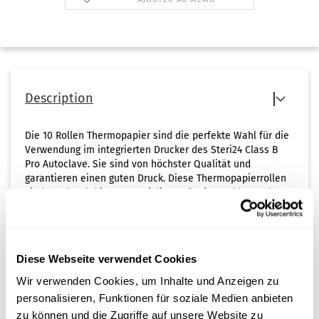
Description
Die 10 Rollen Thermopapier sind die perfekte Wahl für die
Verwendung im integrierten Drucker des Steri24 Class B
Pro Autoclave. Sie sind von höchster Qualität und
garantieren einen guten Druck. Diese Thermopapierrollen
sind aus langlebigen Materialien gefertigt und besonders
strapazierfähig.
Jede Rolle kann etwa 50 Protokolle aufnehmen.
Diese Webseite verwendet Cookies
Insgesamt bieten diese 10 Rollen Thermopapier eine
hervorragende Leistung und Zuverlässigkeit, damit Ihr
Wir verwenden Cookies, um Inhalte und Anzeigen zu
Thermodrucker immer einwandfrei funktioniert.
personalisieren, Funktionen für soziale Medien anbieten
zu können und die Zugriffe auf unsere Website zu