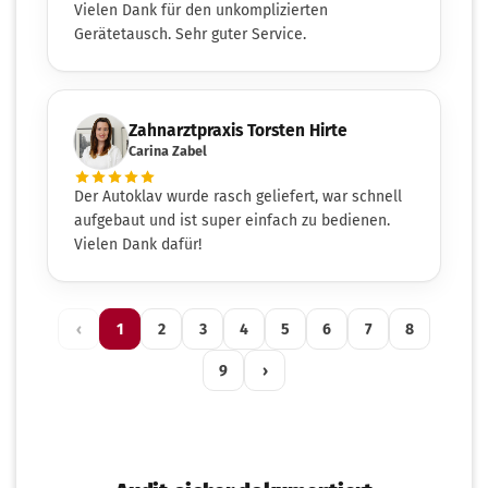
Vielen Dank für den unkomplizierten
Gerätetausch. Sehr guter Service.
Zahnarztpraxis Torsten Hirte
Carina Zabel
Der Autoklav wurde rasch geliefert, war schnell
aufgebaut und ist super einfach zu bedienen.
Vielen Dank dafür!
‹
1
2
3
4
5
6
7
8
9
›