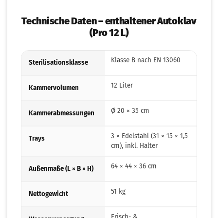
Technische Daten – enthaltener Autoklav
(Pro 12 L)
Klasse B nach EN 13060
Sterilisationsklasse
12 Liter
Kammervolumen
Ø 20 × 35 cm
Kammerabmessungen
3 × Edelstahl (31 × 15 × 1,5
Trays
cm), inkl. Halter
64 × 44 × 36 cm
Außenmaße (L × B × H)
51 kg
Nettogewicht
Frisch- &