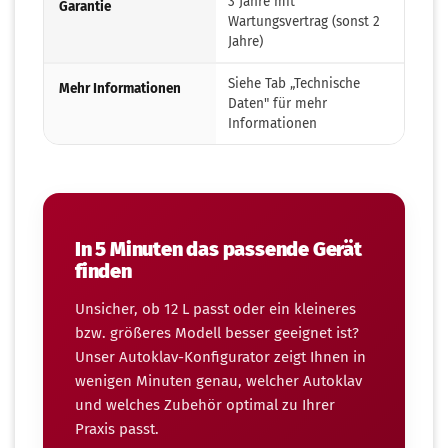
3 Jahre mit
Garantie
Wartungsvertrag (sonst 2
Jahre)
Siehe Tab „Technische
Mehr Informationen
Daten" für mehr
Informationen
In 5 Minuten das passende Gerät
finden
Unsicher, ob 12 L passt oder ein kleineres
bzw. größeres Modell besser geeignet ist?
Unser Autoklav-Konfigurator zeigt Ihnen in
wenigen Minuten genau, welcher Autoklav
und welches Zubehör optimal zu Ihrer
Praxis passt.