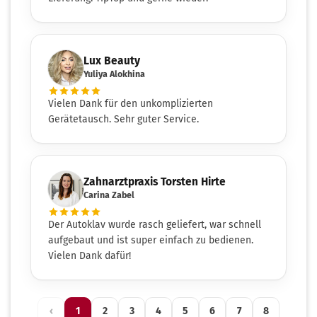
Lux Beauty
Yuliya Alokhina
Vielen Dank für den unkomplizierten
Gerätetausch. Sehr guter Service.
Zahnarztpraxis Torsten Hirte
Carina Zabel
Der Autoklav wurde rasch geliefert, war schnell
aufgebaut und ist super einfach zu bedienen.
Vielen Dank dafür!
‹
1
2
3
4
5
6
7
8