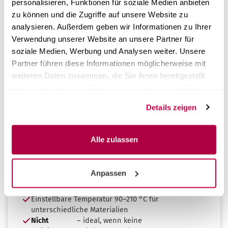
personalisieren, Funktionen für soziale Medien anbieten
zu können und die Zugriffe auf unsere Website zu
analysieren. Außerdem geben wir Informationen zu Ihrer
Verwendung unserer Website an unsere Partner für
Flexible Verpackung nach Maß
soziale Medien, Werbung und Analysen weiter. Unsere
Partner führen diese Informationen möglicherweise mit
Mit dem CertoSeal Pro Touch stellen Sie aus
weiteren Daten zusammen, die Sie ihnen bereitgestellt
Rollenware
eigene Verpackungen
her und versiegeln
haben oder die sie im Rahmen Ihrer Nutzung der Dienste
vorhandene Beutel sicher – dank
integrierter
gesammelt haben.
Schneidefunktion
und
einstellbarer Temperatur (90–
Details zeigen
210 °C)
passend zu unterschiedlichen Materialien. Die
Zählung der versiegelten Verpackungen sorgt für
einen wirtschaftlichen, nachvollziehbaren Workflow.
Alle zulassen
Eigene Beutel aus Rollenware (Rollen bis 30 cm
Breite)
Anpassen
Integrierte Schneidefunktion · Zählung der
Siegelvorgänge
Einstellbare Temperatur 90–210 °C für
unterschiedliche Materialien
Nicht
– ideal, wenn keine