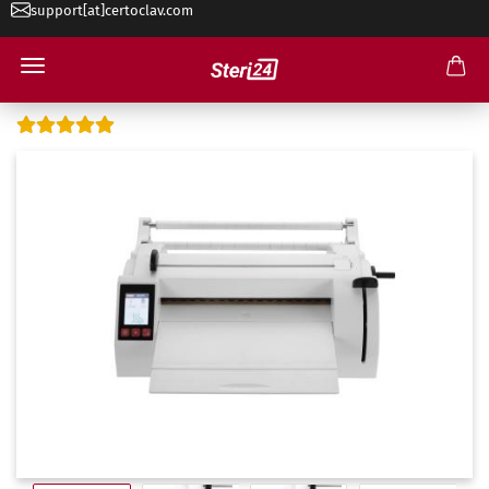
support[at]certoclav.com
CertoSeal Pro Touch