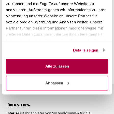
zu können und die Zugriffe auf unsere Website zu
analysieren. Außerdem geben wir Informationen zu Ihrer
Verwendung unserer Website an unsere Partner für
soziale Medien, Werbung und Analysen weiter. Unsere
Partner führen diese Informationen möglicherweise mit
Kundenrezensionen
weiteren Daten zusammen, die Sie ihnen bereitgestellt
haben oder die sie im Rahmen Ihrer Nutzung der Dienste
Leider sind noch keine Bewertungen vorhanden. Seien Sie
gesammelt haben.
der Erste, der das Produkt bewertet.
Details zeigen
Sie müssen angemeldet sein um eine Bewertung abgeben
zu können.
Anmelden
Alle zulassen
Anpassen
ÜBER STERI24
Steri24
ist Ihr Anbieter von Systemlösungen für die