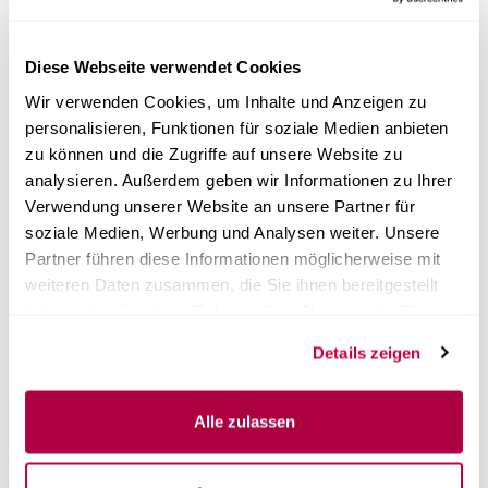
Leitlinien für Dampfsterilisations- und Siegelnahtprozesse.
Dabei werden auch die jeweils aktuellen Empfehlungen
der Kommission für Krankenhaushygiene und
Diese Webseite verwendet Cookies
Infektionsprävention (KRINKO) beim Robert-Koch-Institut
(RKI) und des Bundesinstitutes für Arzneimittel und
Wir verwenden Cookies, um Inhalte und Anzeigen zu
Medizinprodukte (BfArM) „Anforderungen an die Hygiene
personalisieren, Funktionen für soziale Medien anbieten
bei der Aufbereitung von Medizinprodukten“
zu können und die Zugriffe auf unsere Website zu
berücksichtigt.
analysieren. Außerdem geben wir Informationen zu Ihrer
Wie wird der Validierungsvertrag abgeschlossen?
Verwendung unserer Website an unsere Partner für
Direkt nach der Bestellung eines Wartungsvertrages, wird
soziale Medien, Werbung und Analysen weiter. Unsere
sich ein Mitarbeiter von CertoClav mit Ihnen per E-Mail in
Partner führen diese Informationen möglicherweise mit
Verbindung setzen um den Vertrag mit Ihnen
weiteren Daten zusammen, die Sie ihnen bereitgestellt
abzuschließen und gegebenenfalls offene Fragen zu
haben oder die sie im Rahmen Ihrer Nutzung der Dienste
klären. Natürlich haben Sie auch die Möglichkeit uns vorab
jederzeit telefonisch oder über das Kontaktformular zu
gesammelt haben.
Details zeigen
erreichen.
Ergänzend zum Validierungsvertrag haben Sie auch die
Möglichkeit einen Wartungsvertrag mit uns abzuschließen.
Alle zulassen
Wartungsvertrag