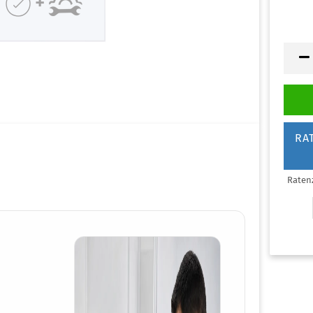
lgemeine Praxis
genklinik
auty & Nails
rmatologie
ßpflege Praxis
naekologie
RA
arklinik
NO
eferorthopädie
Raten
diküre Praxis
astische Chirurgie
dologische Praxis
ttoo & Piercing
rarztpraxis
ologie
hnarztpraxis