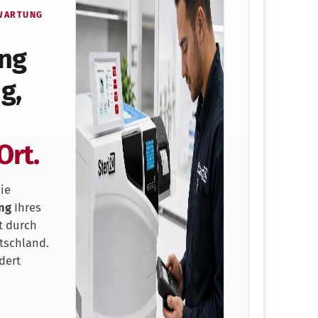
 WARTUNG
ung
g,
Ort.
ie
ng
Ihres
t durch
tschland.
dert