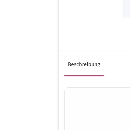
Infos zur Validierung
Al
Infos zur Garantie
Au
Instrumentenaufbereitung
Be
nach RKI
De
Kostenloser Audit-Check
Fu
Test & Indikatoren
Gy
Ultraschallreiniger Auswahl
Ha
Beschreibung
H
Ki
Pe
Pl
Po
Ta
Tie
Ur
Za