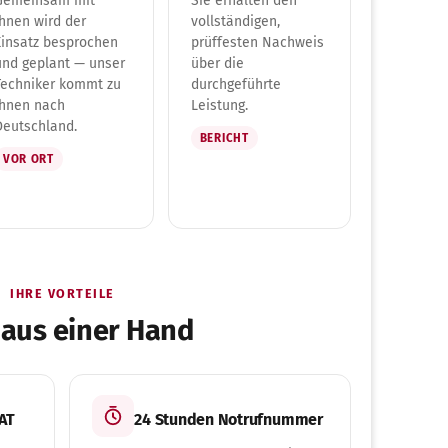
Gemeinsam mit
Sie erhalten den
Ihnen wird der
vollständigen,
Einsatz besprochen
prüffesten Nachweis
und geplant — unser
über die
Techniker kommt zu
durchgeführte
Ihnen nach
Leistung.
Deutschland.
BERICHT
VOR ORT
IHRE VORTEILE
 aus einer Hand
 AT
24 Stunden Notrufnummer