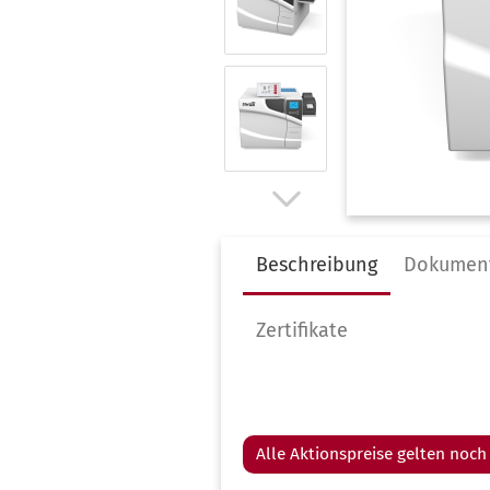
Infos zur Validierung
Al
Infos zur Garantie
Au
Instrumentenaufbereitung
Be
nach RKI
De
Kostenloser Audit-Check
Fu
Test & Indikatoren
Gy
Ultraschallreiniger Auswahl
Ha
H
Beschreibung
Dokumen
Ki
Pe
Zertifikate
Pl
Po
Ta
Tie
Alle Aktionspreise gelten noch 
Ur
Za