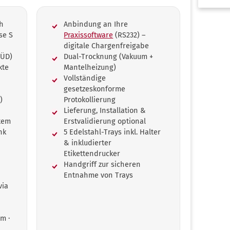
ch
Anbindung an Ihre
se S
Praxissoftware
(RS232) –
digitale Chargenfreigabe
SÜD)
Dual-Trocknung (Vakuum +
kte
Mantelheizung)
d
Vollständige
gesetzeskonforme
)
Protokollierung
Lieferung, Installation &
rtem
Erstvalidierung optional
nk
5 Edelstahl-Trays inkl. Halter
& inkludierter
Etikettendrucker
Handgriff zur sicheren
Entnahme von Trays
via
m ·