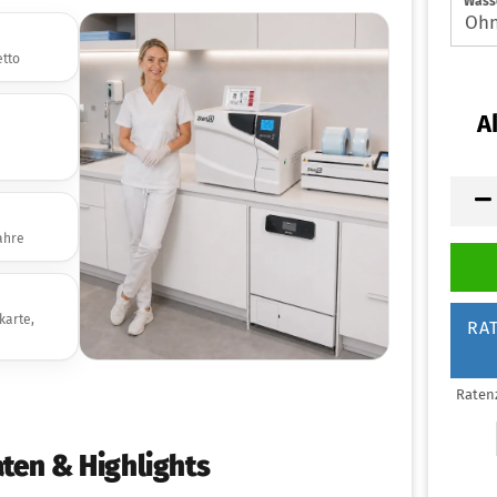
Wass
etto
A
ahre
karte,
RA
Raten
ten & Highlights