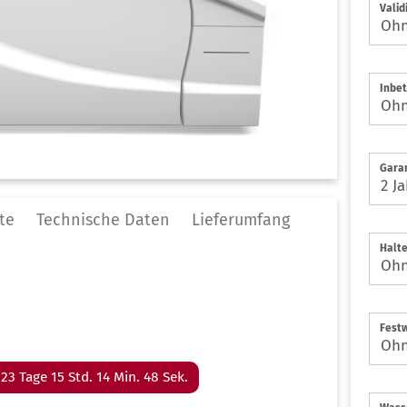
Valid
lgemeine Praxis
genklinik
Inbet
auty & Nails
rmatologie
ßpflege Praxis
naekologie
Garan
arklinik
NO
te
Technische Daten
Lieferumfang
eferorthopädie
Halte
diküre Praxis
astische Chirurgie
dologische Praxis
ttoo & Piercing
Fest
rarztpraxis
23 Tage 15 Std. 14 Min. 48 Sek.
ologie
hnarztpraxis