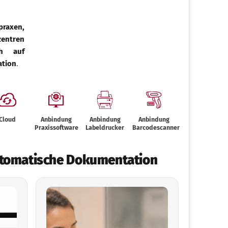
praxen,
zentren
ch auf
ation
.
Cloud
Anbindung
Anbindung
Anbindung
Praxissoftware
Labeldrucker
Barcodescanner
utomatische Dokumentation