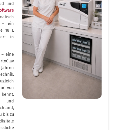
oud und
software
atisch
 – ein
Die 18 L
ert in
 – eine
rtoClav
Jahren
echnik.
ugleich
nur von
kennt:
me und
chland,
u bis zu
digitale
sliche