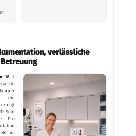
en
okumentation, verlässliche
Betreuung
um 18 L
rpackte
lkörper
 – die
rfolgt
D. Sein
ce Pro
ntation
rekt am