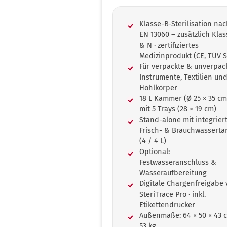
Klasse-B-Sterilisation na
EN 13060 – zusätzlich Klas
& N · zertifiziertes
Medizinprodukt (CE, TÜV 
Für verpackte & unverpac
Instrumente, Textilien un
Hohlkörper
18 L Kammer (Ø 25 × 35 cm
mit 5 Trays (28 × 19 cm)
Stand-alone mit integrie
Frisch- & Brauchwasserta
(4 / 4 L)
Optional:
Festwasseranschluss &
Wasseraufbereitung
Digitale Chargenfreigabe 
SteriTrace Pro · inkl.
Etikettendrucker
Außenmaße: 64 × 50 × 43 c
53 kg