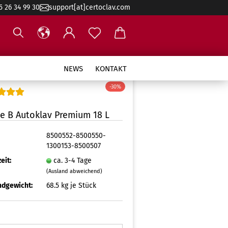
5 26 34 99 30
support[at]certoclav.com
NEWS
KONTAKT
-30%
se B Autoklav Premium 18 L
8500552-8500550-
1300153-8500507
eit:
ca. 3-4 Tage
(Ausland abweichend)
ndgewicht:
68.5
kg je Stück