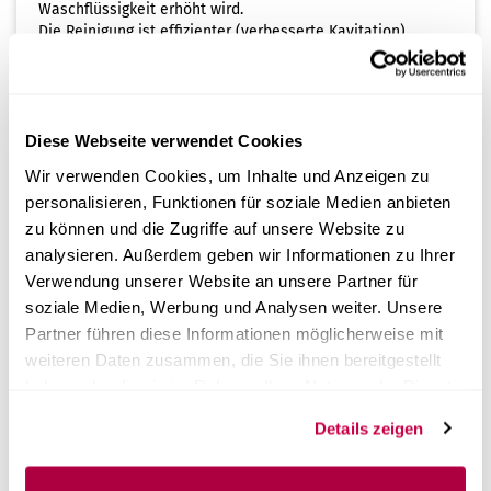
Waschflüssigkeit erhöht wird.
Die Reinigung ist effizienter (verbesserte Kavitation).
Entleerung
- Das Becken wird durch Öffnen des entsprechenden
Ventils entleert.
Diese Webseite verwendet Cookies
Zubehör
Wir verwenden Cookies, um Inhalte und Anzeigen zu
Flüssigkeit Multisteril CD Ctrl Alt 1lt x 6
personalisieren, Funktionen für soziale Medien anbieten
zu können und die Zugriffe auf unsere Website zu
Hinweis: Besonders geräuscharm
analysieren. Außerdem geben wir Informationen zu Ihrer
Verwendung unserer Website an unsere Partner für
soziale Medien, Werbung und Analysen weiter. Unsere
Technische Merkmale
Partner führen diese Informationen möglicherweise mit
weiteren Daten zusammen, die Sie ihnen bereitgestellt
Dokumente
haben oder die sie im Rahmen Ihrer Nutzung der Dienste
gesammelt haben.
Details zeigen
Zertifikate