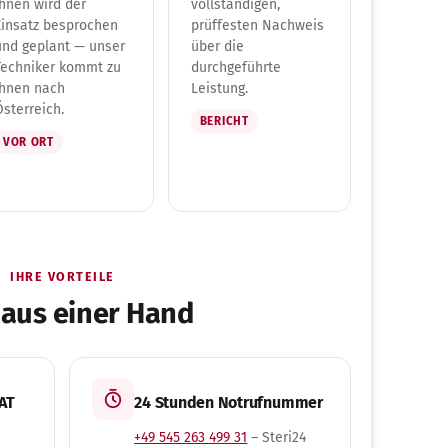
Ihnen wird der
vollständigen,
Einsatz besprochen
prüffesten Nachweis
und geplant — unser
über die
Techniker kommt zu
durchgeführte
Ihnen nach
Leistung.
Österreich.
BERICHT
VOR ORT
IHRE VORTEILE
 aus einer Hand
 AT
24 Stunden Notrufnummer
+49 545 263 499 31
– Steri24