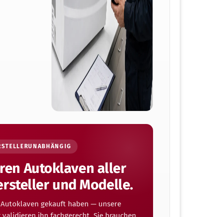
RSTELLERUNABHÄNGIG
eren Autoklaven aller
rsteller und Modelle.
n Autoklaven gekauft haben — unsere
r validieren ihn fachgerecht. Sie brauchen