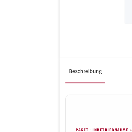
Infos zur Validierung
Al
Infos zur Garantie
Au
Instrumentenaufbereitung
Be
nach RKI
De
Kostenloser Audit-Check
Fu
Test & Indikatoren
Gy
Ultraschallreiniger Auswahl
Ha
H
Beschreibung
Ki
Pe
Pl
Po
Ta
Tie
Ur
Za
PAKET · INBETRIEBNAHME 