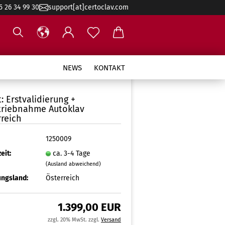
5 26 34 99 30
support[at]certoclav.com
NEWS
KONTAKT
: Erstvalidierung +
triebnahme Autoklav
rreich
1250009
eit:
ca. 3-4 Tage
(Ausland abweichend)
ngsland:
Österreich
1.399,00 EUR
zzgl. 20% MwSt. zzgl.
Versand