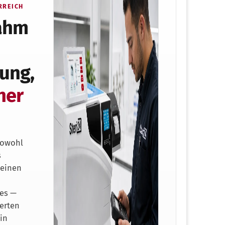
RREICH
ahm
rung,
ner
sowohl
s
 einen
es —
ierten
 in