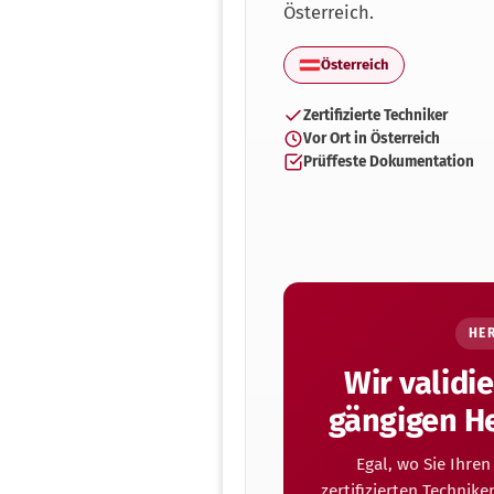
Österreich.
Österreich
Zertifizierte Techniker
Vor Ort in Österreich
Prüffeste Dokumentation
HE
Wir validi
gängigen He
Egal, wo Sie Ihre
zertifizierten Technike