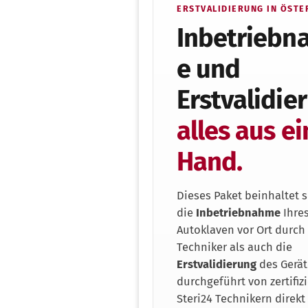
ERSTVALIDIERUNG IN ÖSTE
Inbetriebn
e und
Erstvalidie
alles aus ei
Hand.
Dieses Paket beinhaltet 
die
Inbetriebnahme
Ihre
Autoklaven vor Ort durch
Techniker als auch die
Erstvalidierung
des Gerät
durchgeführt von zertifiz
Steri24 Technikern direkt