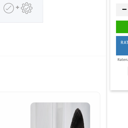
lgemeine Praxis
genklinik
auty & Nails
rmatologie
RA
ßpflege Praxis
naekologie
arklinik
Raten
NO
eferorthopädie
diküre Praxis
astische Chirurgie
dologische Praxis
ttoo & Piercing
rarztpraxis
ologie
hnarztpraxis
+