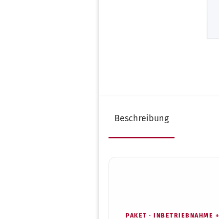
Infos zur Validierung
Al
Infos zur Garantie
Au
Instrumentenaufbereitung
Be
nach RKI
De
Kostenloser Audit-Check
Fu
Test & Indikatoren
Gy
Ultraschallreiniger Auswahl
Ha
H
Beschreibung
Ki
Pe
Pl
Po
Ta
Tie
Ur
Za
PAKET · INBETRIEBNAHME 