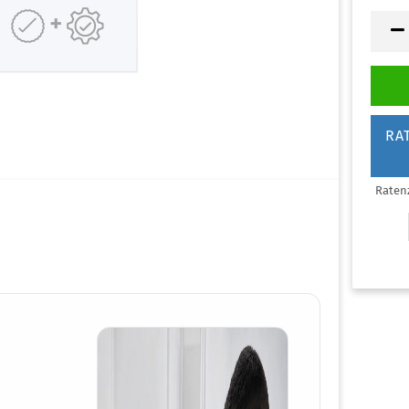
lgemeine Praxis
genklinik
auty & Nails
rmatologie
RA
ßpflege Praxis
naekologie
arklinik
Raten
NO
eferorthopädie
diküre Praxis
astische Chirurgie
dologische Praxis
ttoo & Piercing
rarztpraxis
ologie
hnarztpraxis
+