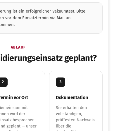
erung ist ein erfolgreicher Vakuumtest. Bitte
ah vor dem Einsatztermin via Mail an
ommen.
ABLAUF
lidierungseinsatz geplant?
2
3
Termin vor Ort
Dokumentation
Gemeinsam mit
Sie erhalten den
Ihnen wird der
vollständigen,
Einsatz besprochen
prüffesten Nachweis
und geplant — unser
über die