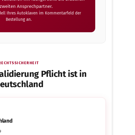
 zweiten Ansprechpartner.
dell Ihres Autoklaven im Kommentarfeld der
Bestellung an.
RECHTSSICHERHEIT
idierung Pflicht ist in
eutschland
hland
9