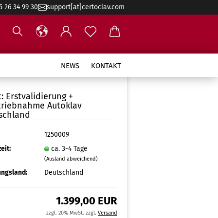
5 26 34 99 30
support[at]certoclav.com
NEWS
KONTAKT
: Erstvalidierung +
triebnahme Autoklav
schland
1250009
eit:
ca. 3-4 Tage
(Ausland abweichend)
ngsland:
Deutschland
1.399,00 EUR
zzgl. 20% MwSt. zzgl.
Versand