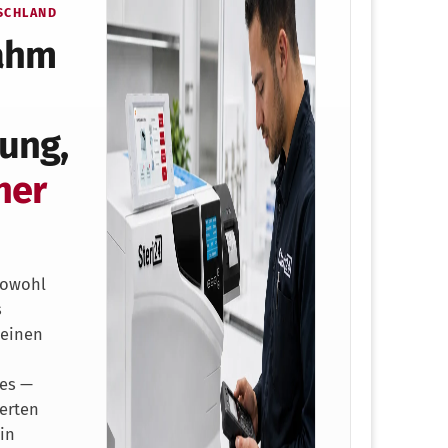
SCHLAND
ahm
rung,
ner
sowohl
s
 einen
es —
ierten
 in