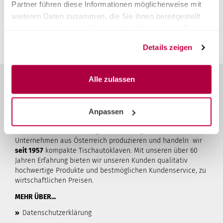
Sie müssen angemeldet sein um eine Bewertung abgeben
Partner führen diese Informationen möglicherweise mit
zu können.
Anmelden
weiteren Daten zusammen, die Sie ihnen bereitgestellt
haben oder die sie im Rahmen Ihrer Nutzung der Dienste
gesammelt haben.
Details zeigen
Alle zulassen
ÜBER STERI24
Anpassen
Steri24
ist Ihr Anbieter von Systemlösungen für die
Instrumentenaufbereitung. Als familiengeführtes
Unternehmen aus Österreich produzieren und handeln wir
seit 1957
kompakte Tischautoklaven. Mit unseren über 60
Jahren Erfahrung bieten wir unseren Kunden qualitativ
hochwertige Produkte und bestmöglichen Kundenservice, zu
wirtschaftlichen Preisen.
MEHR ÜBER...
»
Datenschutzerklärung