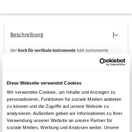
Beschreibung
Der
Korb für vertikale Instrumente
hält Instrumente
aufrecht und fixiert sie sicher – für gleichmäßige
Umspülung und schonende Aufbereitung.
Diese Webseite verwendet Cookies
Wir verwenden Cookies, um Inhalte und Anzeigen zu
personalisieren, Funktionen für soziale Medien anbieten
zu können und die Zugriffe auf unsere Website zu
Kundenrezensionen
analysieren. Außerdem geben wir Informationen zu Ihrer
Leider sind noch keine Bewertungen vorhanden. Seien Sie
Verwendung unserer Website an unsere Partner für
der Erste, der das Produkt bewertet.
soziale Medien, Werbung und Analysen weiter. Unsere