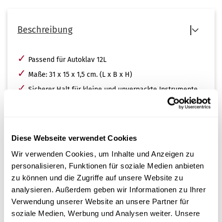
Beschreibung
✓
Passend für Autoklav 12L
✓
Maße: 31 x 15 x 1,5 cm. (L x B x H)
✓
Sicherer Halt für kleine und unverpackte Instrumente
✓
Bis zu 3 Trays passen in den Autoklav 12L
Diese Webseite verwendet Cookies
Wir verwenden Cookies, um Inhalte und Anzeigen zu
personalisieren, Funktionen für soziale Medien anbieten
zu können und die Zugriffe auf unsere Website zu
Kundenrezensionen
analysieren. Außerdem geben wir Informationen zu Ihrer
Leider sind noch keine Bewertungen vorhanden. Seien Sie
Verwendung unserer Website an unsere Partner für
der Erste, der das Produkt bewertet.
soziale Medien, Werbung und Analysen weiter. Unsere