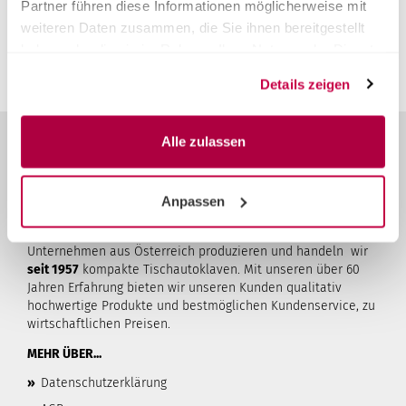
Sie müssen angemeldet sein um eine Bewertung abgeben
Partner führen diese Informationen möglicherweise mit
zu können.
Anmelden
weiteren Daten zusammen, die Sie ihnen bereitgestellt
haben oder die sie im Rahmen Ihrer Nutzung der Dienste
gesammelt haben.
Details zeigen
Alle zulassen
ÜBER STERI24
Anpassen
Steri24
ist Ihr Anbieter von Systemlösungen für die
Instrumentenaufbereitung. Als familiengeführtes
Unternehmen aus Österreich produzieren und handeln wir
seit 1957
kompakte Tischautoklaven. Mit unseren über 60
Jahren Erfahrung bieten wir unseren Kunden qualitativ
hochwertige Produkte und bestmöglichen Kundenservice, zu
wirtschaftlichen Preisen.
MEHR ÜBER...
»
Datenschutzerklärung