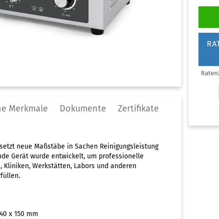
lgemeine Praxis
genklinik
RA
auty & Nails
rmatologie
Raten
ßpflege Praxis
naekologie
arklinik
he Merkmale
Dokumente
Zertifikate
NO
eferorthopädie
diküre Praxis
 L setzt neue Maßstäbe in Sachen Reinigungsleistung
astische Chirurgie
nde Gerät wurde entwickelt, um professionelle
dologische Praxis
 Kliniken, Werkstätten, Labors und anderen
üllen.
ttoo & Piercing
rarztpraxis
ologie
40 x 150 mm
hnarztpraxis