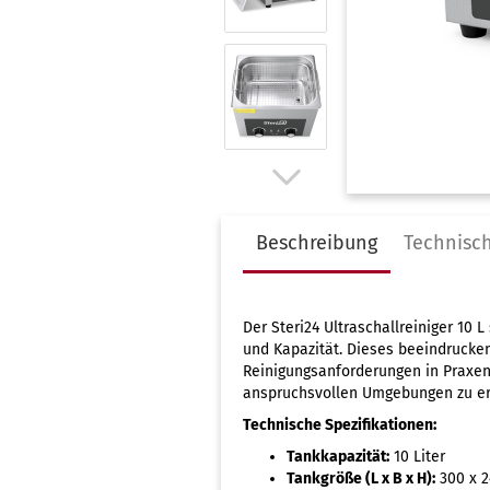
Infos zur Validierung
Al
Infos zur Garantie
Au
Instrumentenaufbereitung
Be
nach RKI
De
Kostenloser Audit-Check
Fu
Test & Indikatoren
Gy
Ultraschallreiniger Auswahl
Ha
Beschreibung
Technisc
H
Ki
Pe
Der Steri24 Ultraschallreiniger 10
Pl
und Kapazität. Dieses beeindrucke
Po
Reinigungsanforderungen in Praxen,
anspruchsvollen Umgebungen zu erf
Ta
Technische Spezifikationen:
Tie
Ur
Tankkapazität:
10 Liter
Tankgröße (L x B x H):
300 x 2
Za