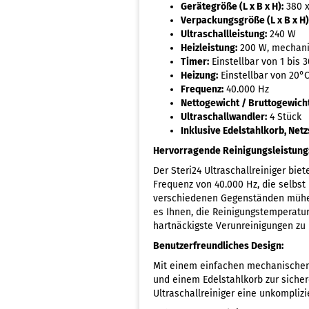
Gerätegröße (L x B x H):
380 x
Verpackungsgröße (L x B x H)
Ultraschallleistung:
240 W
Heizleistung:
200 W, mechani
Timer:
Einstellbar von 1 bis
Heizung:
Einstellbar von 20°C
Frequenz:
40.000 Hz
Nettogewicht / Bruttogewicht
Ultraschallwandler:
4 Stück
Inklusive Edelstahlkorb, Net
Hervorragende Reinigungsleistung
Der Steri24 Ultraschallreiniger bie
Frequenz von 40.000 Hz, die selbs
verschiedenen Gegenständen mühelo
es Ihnen, die Reinigungstemperatu
hartnäckigste Verunreinigungen zu 
Benutzerfreundliches Design:
Mit einem einfachen mechanischen 
und einem Edelstahlkorb zur sichere
Ultraschallreiniger eine unkompliz