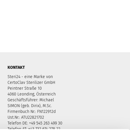
KONTAKT
Steri24 - eine Marke von
CertoClav Sterilizer GmbH
Peintner Straße 10
4060 Leonding, Österreich
Geschäftsführer: Michael
SIMON (geb. Dirix), M.Sc.
Firmenbuch Nr.: FN122912d
Ust.Nr.: ATU22821702
Telefon DE: +49 545 263 499 30
Telefon AT: +43 732 674 278 22