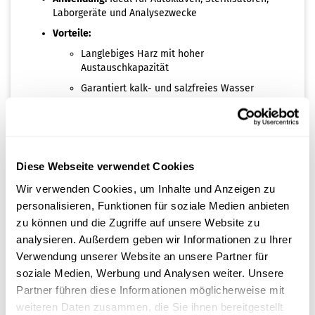
Laborgeräte und Analysezwecke
Vorteile:
Langlebiges Harz mit hoher
Austauschkapazität
Garantiert kalk- und salzfreies Wasser
Schützt Autoklaven zuverlässig vor
Ablagerungen und Korrosion
Einsatzbereich:
Zur Herstellung von VE-Wasser für Dampfsterilisatoren
Diese Webseite verwendet Cookies
und Laborgeräte, bei denen höchste Wasserreinheit
erforderlich ist.
Wir verwenden Cookies, um Inhalte und Anzeigen zu
personalisieren, Funktionen für soziale Medien anbieten
Beim Austausch der Entionisierungsfilter in der AQUAdem
zu können und die Zugriffe auf unsere Website zu
40 Anlage werden zwei Stück neue Filter benötigt. Der
analysieren. Außerdem geben wir Informationen zu Ihrer
integrierte Wasserqualitätssensor des Autoklaven weißt
Verwendung unserer Website an unsere Partner für
den Anwender auf einen Filtertausch hin.
soziale Medien, Werbung und Analysen weiter. Unsere
Partner führen diese Informationen möglicherweise mit
weiteren Daten zusammen, die Sie ihnen bereitgestellt